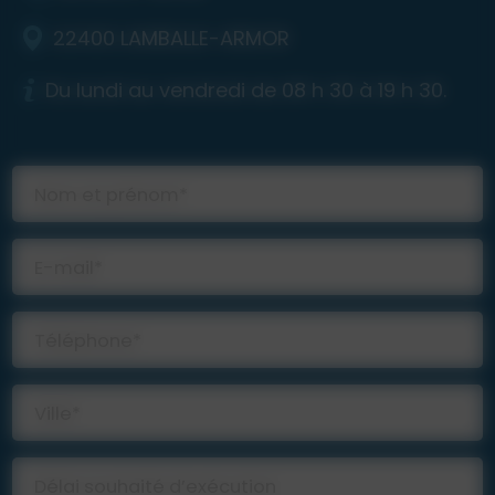
22400 LAMBALLE-ARMOR
Du lundi au vendredi de 08 h 30 à 19 h 30.
Nom et prénom*
E-mail*
Téléphone*
Ville*
Délai souhaité d’exécution