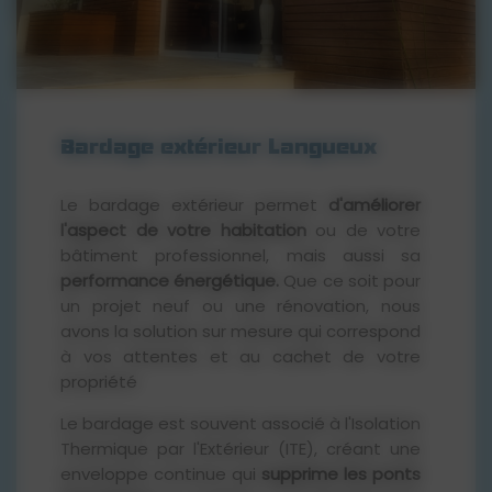
plane. L'isolant se présente sous
forme de rouleaux déroulés sur le
plancher ou agrafés entre les
montants. Solution polyvalente et
facile à mettre en œuvre pour
certaines configurations.
Bardage extérieur Langueux
Le bardage extérieur permet
d'améliorer
l'aspect de votre habitation
ou de votre
bâtiment professionnel, mais aussi sa
performance énergétique.
Que ce soit pour
un projet neuf ou une rénovation, nous
avons la solution sur mesure qui correspond
à vos attentes et au cachet de votre
propriété
Le bardage est souvent associé à l'Isolation
Thermique par l'Extérieur (ITE), créant une
enveloppe continue qui
supprime les ponts