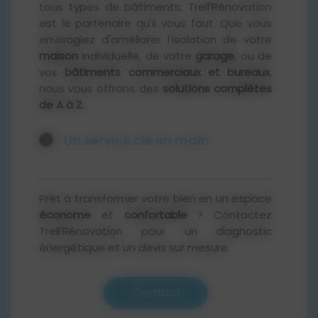
tous types de bâtiments, Trell'Rénovation
est le partenaire qu'il vous faut. Que vous
envisagiez d'améliorer l'isolation de votre
maison
individuelle, de votre
garage
, ou de
vos
bâtiments commerciaux et bureaux
,
nous vous offrons des
solutions complètes
de A à Z.
Un service clé en main
Diagnostic Énergétique :
Avant
toute intervention, nous réalisons un
Prêt à transformer votre bien en un espace
diagnostic énergétique détaillé de
économe
et
confortable
? Contactez
votre bâtiment. Cette étape nous
Trell'Rénovation pour un diagnostic
permet d'identifier précisément les
énergétique et un devis sur mesure.
sources de déperditions
thermiques, de comprendre les
particularités de votre construction
Contact
et de vous fournir un conseil pour le