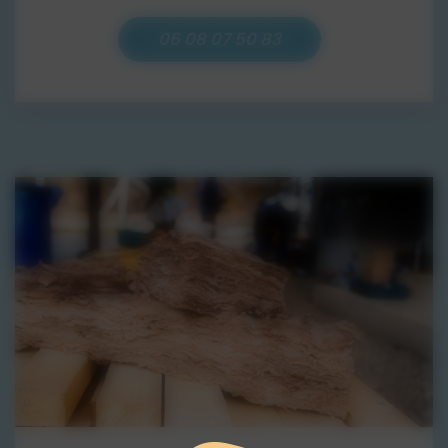
choix de l'isolant le plus approprié.
Nous analysons l'ensemble des
06 08 07 50 83
facteurs pour une solution sur
mesure.
Conception et Visualisation 3D :
Pour vous aider à vous projeter,
nous proposons la conception de
plans 3D à partir d'une simple photo
de votre façade ou de l'intérieur de
votre bien. Cette visualisation
réaliste vous permet d'apprécier
l'impact des travaux avant même
qu'ils ne commencent, facilitant
ainsi vos prises de décision.
Projets Neuf ou Rénovation :
Que
votre bâtiment soit neuf et que
vous souhaitiez une performance
énergétique optimale dès la
construction, ou qu'il s'agisse d'une
rénovation lourde ou légère, notre