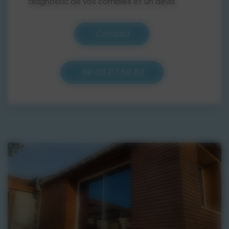
diagnostic de vos combles et un devis.
(flocons) sur le plancher des
combles. Il permet une isolation
parfaitement homogène, même
Contact
dans les recoins, et supprime
efficacement les ponts thermiques.
La mise en œuvre est rapide et peu
06 08 07 50 83
intrusive.
Isolation des Combles en Panneaux
:
Cette technique est privilégiée
pour les combles aménageables ou
semi-aménagés, où l'on souhaite
marcher ou stocker. Des panneaux
rigides ou semi-rigides sont
découpés sur mesure et posés
entre ou sous les chevrons de la
toiture.
Isolation des Combles en Rouleaux :
Utilisée pour les combles où l'accès
est facile et la surface relativement